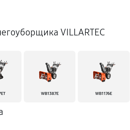
негоуборщика VILLARTEC
7ET
WB1387E
WB1176E
а