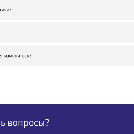
тика?
т измениться?
сь вопросы?