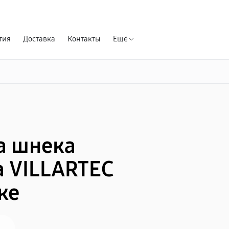
Гарантия д
тия
Доставка
Контакты
Ещё
а шнека
 VILLARTEC
ке