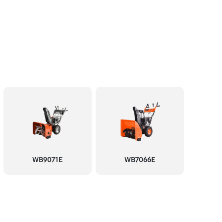
WB9071E
WB7066E