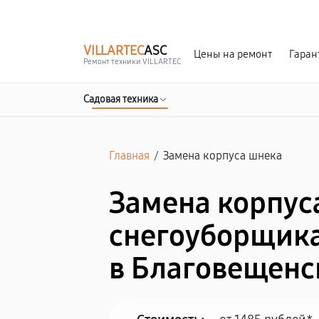
г. Благовещенск
Ежедневно с 9:00 до 21:00
VILLARTEC
ASC
Цены на ремонт
Гаран
Ремонт техники VILLARTEC
Садовая техника
Главная
/
Замена корпуса шнека
Замена корпус
снегоуборщика
в Благовещенс