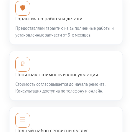
Смазка втулок снегоуборщика VILLARTEC WB1510E
🛡️
540 руб
60 минут
Гарантия на работы и детали
Чистка снегоуборщика
Предоставляем гарантию на выполненные работы и
540 руб
60 минут
установленные запчасти от 3-х месяцев.
Замена цепи привода хода
1220 руб
60 минут
₽
Замена шкива привода хода
Понятная стоимость и консультация
1040 руб
60 минут
Стоимость согласовывается до начала ремонта.
Консультация доступна по телефону и онлайн.
Замена (установка) срезного болта
590 руб
60 минут
☰
Замена корпуса шнека
Полный набор сервисных услуг
1490 руб
60 минут