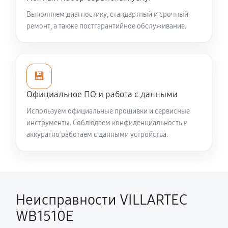
Выполняем диагностику, стандартный и срочный
Смазка осей привода снегоуборщика VILLARTEC
ремонт, а также постгарантийное обслуживание.
WB1510E
1260 руб
60 минут
💾
Замена сцепления снегоуборщика VILLARTEC
WB1510E
Официальное ПО и работа с данными
990 руб
60 минут
Используем официальные прошивки и сервисные
инструменты. Соблюдаем конфиденциальность и
Замена подшипника колеса
аккуратно работаем с данными устройства.
810 руб
60 минут
Замена маховика снегоуборщика VILLARTEC
WB1510E
Неисправности VILLARTEC
950 руб
60 минут
WB1510E