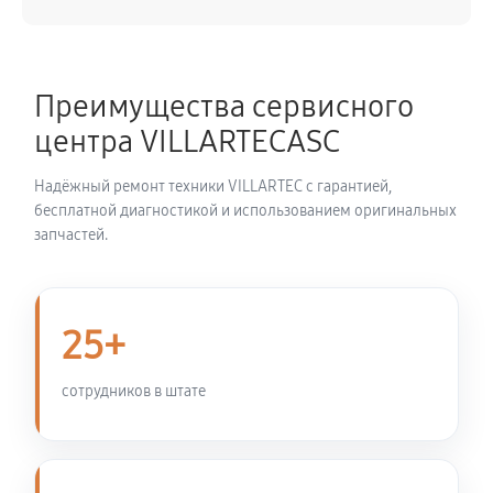
Демонтаж-монтаж двигателя
2160 руб
60 минут
Преимущества сервисного
Ремонт сцепления снегоуборщика VILLARTEC
центра VILLARTECASC
WB1510E
720 руб
60 минут
Надёжный ремонт техники VILLARTEC с гарантией,
бесплатной диагностикой и использованием оригинальных
Установка комплекта прокладок двигателя
запчастей.
3150 руб
60 минут
Замена прокладки в области двигателя и редуктора
25+
2250 руб
60 минут
сотрудников в штате
Натяжка тросов снегоуборщика VILLARTEC
WB1510E
630 руб
60 минут