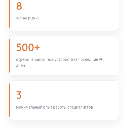
8
Чистка топливной системы
950 руб
60 минут
лет на рынке
Чистка бака снегоуборщика VILLARTEC WB1510E
680 руб
60 минут
500+
Чистка карбюратора снегоуборщика VILLARTEC
отремонтированных устройств за последние 90
WB1510E
дней
700 руб
60 минут
Замена/Pемонт шнека снегоуборщика VILLARTEC
3
WB1510E
1420 руб
60 минут
минимальный опыт работы специалистов
Замена/Pемонт топливопровода
810 руб
60 минут