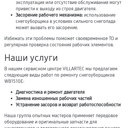
эксплуатация или отсутствие обслуживания могут
привести к выходу из строя двигателя.
Когда гарантия не действует
Засорение рабочего механизма:
использование
снегоуборщика в условиях сильного снегопада
Нарушение правил эксплуатации,
может вызвать его засорение.
механические повреждения, попадание влаги,
Избежать эти проблемы поможет своевременное ТО и
перегрев, коррозия.
регулярная проверка состояния рабочих элементов.
Самостоятельный ремонт или вмешательство
Наши услуги
третьих лиц.
Естественный износ деталей, если иное не
В нашем сервисном центре VILLARTEC мы предлагаем
предусмотрено отдельно.
следующие виды работ по ремонту снегоуборщиков
WB1510E:
Обращение после окончания гарантийного
срока.
Диагностика и ремонт двигателя
Замена изношенных рабочих частей
Программные сбои, если это не указано в
Устранение засоров и возврат работоспособности
отдельных условиях.
Наша группа опытных мастеров применяет передовое
оборудование и оригинальные запчасти для