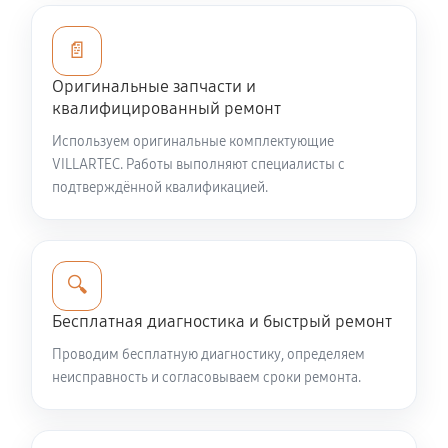
Ремонт топливных мембран
📄
1350 руб
60 минут
Оригинальные запчасти и
квалифицированный ремонт
Замена/Pемонт стартера
Используем оригинальные комплектующие
650 руб
60 минут
VILLARTEC. Работы выполняют специалисты с
подтверждённой квалификацией.
Замена расходных материалов карбюратора
900 руб
60 минут
🔍
Замена шины на колесном диске
Бесплатная диагностика и быстрый ремонт
900 руб
60 минут
Проводим бесплатную диагностику, определяем
Замена ремней снегоуборщика VILLARTEC WB1510E
неисправность и согласовываем сроки ремонта.
990 руб
60 минут