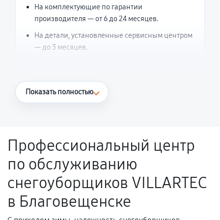
На комплектующие по гарантии
производителя — от 6 до 24 месяцев.
На детали, установленные сервисным центром
— до 3 месяцев.
Что считается гарантийным случаем
Показать полностью
Повторное возникновение неисправности,
напрямую связанной с выполненным
ремонтом.
Профессиональный центр
Поломка установленной детали при
по обслуживанию
нормальной эксплуатации в течение
гарантийного срока.
снегоуборщиков VILLARTEC
Несоответствие комплектующей заявленным
в Благовещенске
техническим характеристикам.