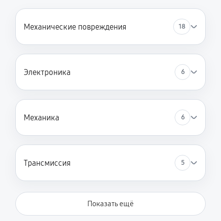
Замена кронштейна трансмиссии
1220 руб
60 минут
Механические повреждения
18
Ремонт втулок колес снегоуборщика VILLARTEC
WB1510E
2250 руб
60 минут
Электроника
6
Ремонт фрикционного диска
1620 руб
60 минут
Механика
6
Ремонт троса газа снегоуборщика VILLARTEC
WB1510E
Трансмиссия
5
680 руб
60 минут
Ремонт редуктора снегоуборщика VILLARTEC
WB1510E
Показать ещё
2190 руб
60 минут