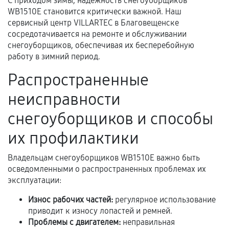
С приходом зимы, надежность снегоуборщиков
WB1510E становится критически важной. Наш
Документы для подтверждения
сервисный центр VILLARTEC в Благовещенске
гарантии
сосредотачивается на ремонте и обслуживании
снегоуборщиков, обеспечивая их бесперебойную
Гарантийный талон.
работу в зимний период.
Акт выполненных работ с датой, перечнем
Распространенные
услуг и сроком гарантии.
неисправности
Документы на установленные комплектующие
снегоуборщиков и способы
и кассовый чек.
их профилактики
Расширенная гарантия
Владельцам снегоуборщиков WB1510E важно быть
осведомленными о распространенных проблемах их
В некоторых случаях возможно оформление
эксплуатации:
расширенной гарантии. Стоимость, сроки и
Износ рабочих частей:
регулярное использование
условия продления согласовываются отдельно и
приводит к износу лопастей и ремней.
фиксируются в документах.
Проблемы с двигателем:
неправильная