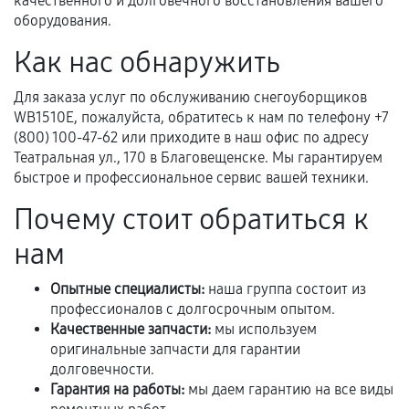
качественного и долговечного восстановления вашего
Если комплектующие куплены
оборудования.
самостоятельно
Как нас обнаружить
Гарантия на выполненные работы может
сохраняться полностью или частично, если
Для заказа услуг по обслуживанию снегоуборщиков
соблюдены следующие условия:
WB1510E, пожалуйста, обратитесь к нам по телефону +7
Предоставленные детали подходят по
(800) 100-47-62 или приходите в наш офис по адресу
Театральная ул., 170 в Благовещенске. Мы гарантируем
техническим параметрам и не имеют внешних
быстрое и профессиональное сервис вашей техники.
дефектов.
Почему стоит обратиться к
Установка была выполнена нашим сервисным
центром.
нам
При этом гарантия на сами комплектующие
остается на стороне производителя или
Опытные специалисты:
наша группа состоит из
продавца. За качество сторонних деталей
профессионалов с долгосрочным опытом.
сервисный центр ответственности не несет.
Качественные запчасти:
мы используем
оригинальные запчасти для гарантии
долговечности.
Гарантия на работы:
мы даем гарантию на все виды