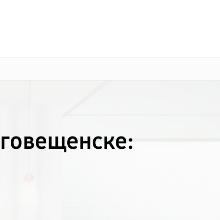
о 3 лет
Выезд мастера бесплатно
+7 (800) 100-47-62
Заказать ремонт
аговещенске: